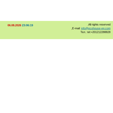
All rights rese
06.08.2026
23:06:21
,
E-mail:
info@ecohouse-eg
Тел.: tel:+20121228