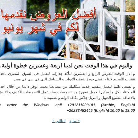
ليوم في هذا الوقت نحن لدينا اربعة وعشرين خطوة أولية.
ان الوقت للعرض الرابع و العشرين لنأكد جداراتنا للعمل فى السوق المصرى باحدث
ات التصنيع لانتاج افضل جودة لتصنيع الابواب و الشبابيك البى فى سى فى مصر
عى دائما للعمل بتقديم خدمة متكاملة من مصانعنا بحيث نوفر دائما من خلال احدث
كينات كل ما يمكن للعميل تصورة من تصميمات بما يشمل التصميمات الكرف و الارش
افة لتصنيع الدوبل و التربل جلاس بكافة الوانة و تصميماتة
To order the Windows call +201211000101
(Arabic, Engli
+20233452445
(English) 10:00 to 1
« سابق
|
التاللي »