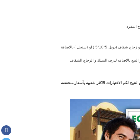
هذا العرض سارى على المواصفات التالية ؛ شباك او باب 2 درفة جرار ولون القطاع ابيض او بيج و زجاج شفاف (دوبل 5*10*5 ) او (سنجل ) بالاضافة
و البيج بالاضافة لدرف السلك و الزجاج الشفاف
تيح لكم الاختيارات الاكثر شعبيه بأسعار منخفضه