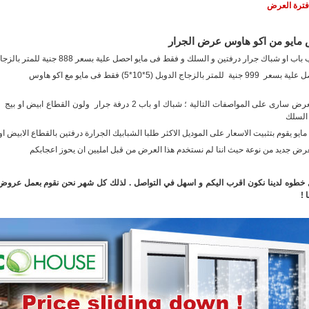
 فترة العرض
مايو من اكو هاوس عرض الجرار
اب او شباك جرار درفتين و السلك و فقط فى مايو احصل علية بسعر 888 جنية للمتر بالزجاج المفرد
نية للمتر بالزجاج الدوبل (5*10*5) فقط فى مايو مع اكو هاوس
السلك
يو يقوم بتثبيت الاسعار على الموديل الاكثر طلبا الشبابيك الجرارة درفتين بالقطاع الابيض ا
عرض جديد من نوعة حيث اننا لم نستخدم هذا العرض من قبل امليين ان يحوز اعجابكم
خطوه لدينا نكون اقرب اليكم و اسهل في التواصل . لذلك كل شهر نحن نقوم بعمل عروض لن
 !