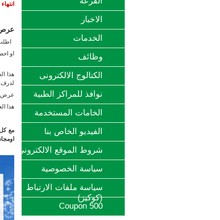
القرعة
انتهاء
‫الاخبار
عرص 
الخدمات
اطلب ب
او احصل علية بسعر 999 ج
وظائف
الكتالوج الالكترونى
لدرف 
نوافذ للمراكز الطبية
عرض ما
هذا ال
الخامات المستخدمة
مع كل 
الفيديو الخاص بنا
اومجانا
شروط الموقع الالكتروني
سياسة الخصوصية
سياسة ملفات الارتباط
(كوكيز)
Coupon 500