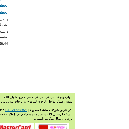
الخطوه # 9 عرض مارس عرض اكو 
الخطوه # 10 عرض ابريل اسعار اول 
و الان
البى 
و نسعى
التصمي
18:00
ابواب ونوافذ البى فى سى فى مصر. جميع الالوان القلاب, م
شيش, ستائر بداخل الزجاج المزدوج او الزجاج الثلاثى ترب
اكو هاوس شركة مساهمة مصرية | Copyright 2009-2026. All rights reserved. E-mail:
+201212288828
 tel:
الموقع الرسمى لاكو هاوس هو موقع لأغراض إعلامية فقط
يرجى الاتصال بمكاتب المبيعات.