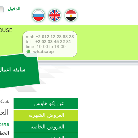
الدخول
USE !
mob:
+2 012 12 28 88 28
tel:
+2 02 33 45 22 81
time: 10-00 to 18-00
whatsapp
سابقة اعمال
عن إكو
عن إكو هاوس
الع
العروض الشهريه
5 - 01/06/15
العروض الخاصة
الخطوه #11 عرض 