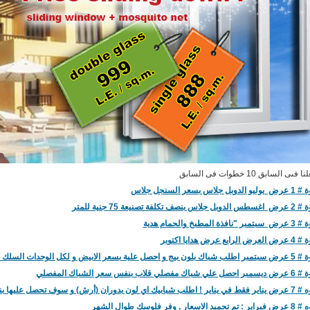
ىى السابق 10 خطوات فى السابق
جلاس بسعر السنجل جلاس
 تكلفة تصنيعة 75 جنية للمتر
 المطبخ والحمام هدية
ع عرض هدايا اكتوبر
 بسعر الابيض و لكل الوحدات السلك مجانا
ي قلاب بنفس سعر الشباك المفصلي
(أرش) و سوف تحصل عليها بنفس سعر الشباك العادي!
سعار , وفر فلوسك طوال الشهر