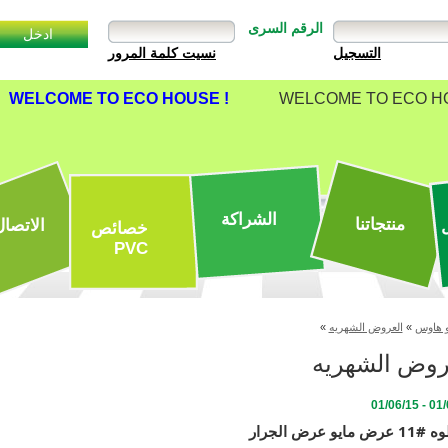
الرقم السرى
نسيت كلمة المرور
WELCOME TO ECO HOUSE !
WELCOME TO ECO HO
الشراكة
منتجاتنا
الاتصال
خصائص
PVC
 هاوس
»
العروض الشهريه
»
روض الشهريه
01/05/1
مايو عرض الجرار