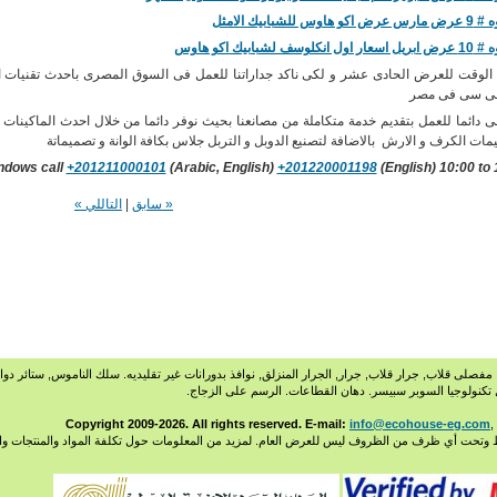
هاوس للشبابيك الامثل
انكلوسف لشبابيك اكو هاوس
 الوقت للعرض الحادى عشر و لكى ناكد جداراتنا للعمل فى السوق المصرى باحدث تقنيات التص
فى سى فى مصر
 دائما للعمل بتقديم خدمة متكاملة من مصانعنا بحيث نوفر دائما من خلال احدث الماكينا
مات الكرف و الارش بالاضافة لتصنيع الدوبل و التربل جلاس بكافة الوانة و تصميماتة
ndows call
+201211000101
(Arabic, English)
+201220001198
(English) 10:00 to 
« سابق
|
التاللي »
فصلى قلاب, جرار قلاب, جرار, الجرار المنزلق, نوافذ بدورانات غير تقليديه. سلك الناموس, ستائر دوار
ل تكنولوجيا السوبر سبيسر. دهان القطاعات. الرسم على الزجاج.
info@ecohouse-eg.com
,
 وتحت أي ظرف من الظروف ليس للعرض العام. لمزيد من المعلومات حول تكلفة المواد والمنتجات وا