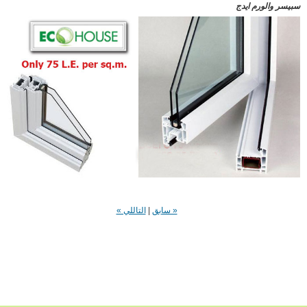
ر والورم ايدج
« سابق
|
التاللي »