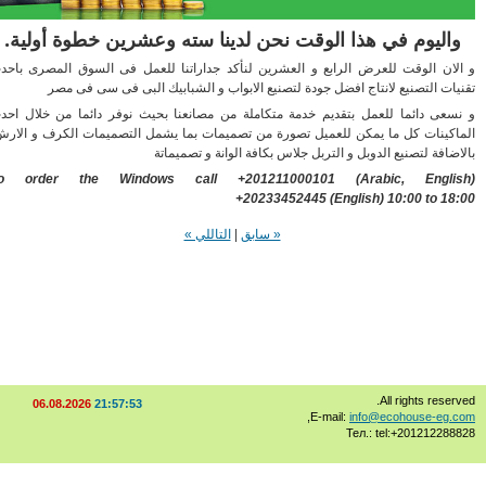
اليوم في هذا الوقت نحن لدينا سته وعشرين خطوة أولية.
ان الوقت للعرض الرابع و العشرين لنأكد جداراتنا للعمل فى السوق المصرى باحدث
ات التصنيع لانتاج افضل جودة لتصنيع الابواب و الشبابيك البى فى سى فى مصر
عى دائما للعمل بتقديم خدمة متكاملة من مصانعنا بحيث نوفر دائما من خلال احدث
كينات كل ما يمكن للعميل تصورة من تصميمات بما يشمل التصميمات الكرف و الارش
افة لتصنيع الدوبل و التربل جلاس بكافة الوانة و تصميماتة
To order the Windows call +201211000101
(Arabic, Engli
+20233452445
(English) 10:00 to 1
« سابق
|
التاللي »
All rights rese
06.08.2026
21:57:55
,
E-mail:
info@ecohouse-eg
Тел.: tel:+20121228