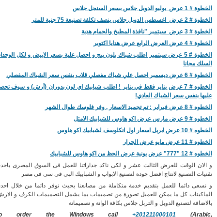
 الدوبل جلاس بسعر السنجل جلاس
ل جلاس بنصف تكلفة تصنيعة 75 جنية للمتر
ر "نافذة المطبخ والحمام هدية
رض الرابع عرض هدايا اكتوبر
الخطوة # 5 عرض سبتمبر اطلب شباك بلون بيج و احصل علية بسعر الابيض و لكل الوحدات
ك مجانا
لي شباك مفصلي قلاب بنفس سعر الشباك المفصلي
الخطوه # 7 عرض يناير فقط في يناير ! اطلب شبابيك اي لون بدوران (أرش) و سوف تحصل
ا بنفس سعر الشباك العادي!
 تجميد الاسعار , وفر فلوسك طوال الشهر
عرض اكو هاوس للشبابيك الامثل
سعار اول انكلوسف لشبابيك اكو هاوس
رض مايو عرض الجرار
ونية عرض الحظ من اكو هاوس للشبابيك
ان الوقت للعرض الثالث عشر و لكى ناكد جداراتنا للعمل فى السوق المصرى باحدث
ات التصنيع لانتاج افضل جودة لتصنيع الابواب و الشبابيك البى فى سى فى مصر
عى دائما للعمل بتقديم خدمة متكاملة من مصانعنا بحيث نوفر دائما من خلال احدث
كينات كل ما يمكن للعميل تصورة من تصميمات بما يشمل التصميمات الكرف و الارش
افة لتصنيع الدوبل و التربل جلاس بكافة الوانة و تصميماتة
To order the Windows call
+201211000101
(Arab