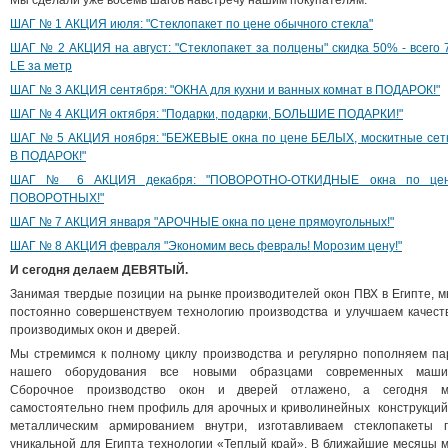
Мы сделали уже восемь шагов навстречу нашим покупателям.
ШАГ № 1 АКЦИЯ июля: "Стеклопакет по цене обычного стекла"
ШАГ № 2 АКЦИЯ на август: "Стеклопакет за полцены" скидка 50% - всего 
LE за метр
ШАГ № 3 АКЦИЯ сентября: "ОКНА для кухни и ванных комнат в ПОДАРОК!"
ШАГ № 4 АКЦИЯ октября: "Подарки, подарки, БОЛЬШИЕ ПОДАРКИ!"
ШАГ № 5 АКЦИЯ ноября: "БЕЖЕВЫЕ окна по цене БЕЛЫХ, москитные сет
В ПОДАРОК!"
ШАГ № 6 АКЦИЯ декабря: "ПОВОРОТНО-ОТКИДНЫЕ окна по це
ПОВОРОТНЫХ!"
ШАГ № 7 АКЦИЯ января "АРОЧНЫЕ окна по цене прямоугольных!"
ШАГ № 8 АКЦИЯ февраля "Экономим весь февраль! Морозим цену!"
И сегодня делаем ДЕВЯТЫЙ.
Занимая твердые позиции на рынке производителей окон ПВХ в Египте, 
постоянно совершенствуем технологию производства и улучшаем качест
производимых окон и дверей.
Мы стремимся к полному циклу производства и регулярно пополняем па
нашего оборудования все новыми образцами современных маши
Сборочное производство окон и дверей отлажено, а сегодня 
самостоятельно гнем профиль для арочных и криволинейных конструкций
металлическим армированием внутри, изготавливаем стеклопакеты 
уникальной для Египта технологии «Теплый край». В ближайшие месяцы 