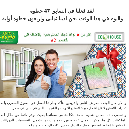
لقد فعلنا فى السابق 47 خطوة
ليوم في هذا الوقت نحن لدينا ثمانى واربعون
خطوة أولية.
ان حان الوقت للعرض الثامن والاربعين لنأكد جداراتنا للعمل فى السوق المصرى باحدث
ات التصنيع لانتاج افضل جودة لتصنيع الابواب و الشبابيك البى فى سى فى مصر
عى دائما للعمل بتقديم خدمة متكاملة من مصانعنا بحيث نوفر دائما من خلال احدث
كينات كل ما يمكن للعميل تصوره من تصميمات بما يشمل التصميمات الدورانات و
اس بالاضافة لتصنيع الدوبل و التربل جلاس بكافة الوانة و تصميماتة