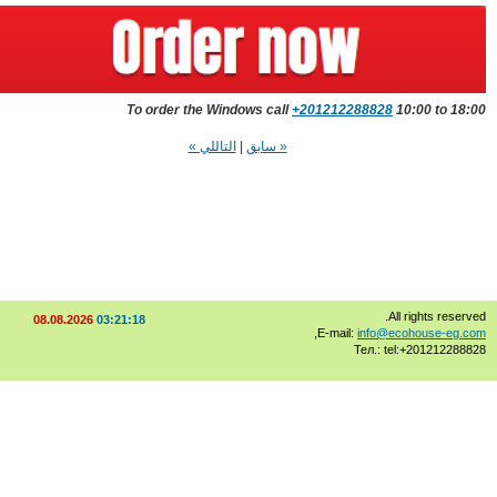
To order the Windows call
+201212288828
10:00 to 1
« سابق
|
التاللي »
All rights rese
08.08.2026
03:21:18
,
E-mail:
info@ecohouse-eg
Тел.: tel:+20121228