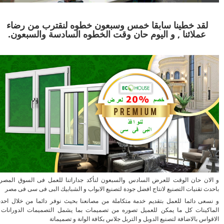
لقد خطينا سابقا خمس وسبعون خطوه لنقترب من رضاء
عملائنا , و اليوم حان وقت الخطوه السادسة والسبعون.
ان حان الوقت للعرض السادس والسبعون لنأكد جداراتنا للعمل فى السوق المصرى
ث تقنيات التصنيع لانتاج افضل جودة لتصنيع الابواب و الشبابيك البى فى سى فى مصر
عى دائما للعمل بتقديم خدمة متكاملة من مصانعنا بحيث نوفر دائما من خلال احدث
كينات كل ما يمكن للعميل تصوره من تصميمات بما يشمل التصميمات الدورانات و
اس بالاضافة لتصنيع الدوبل و التربل جلاس بكافة الوانة و تصميماتة