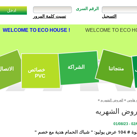
الرقم السرى
نسيت كلمة المرور
WELCOME TO ECO HOUSE !
WELCOME TO ECO HO
الشراكة
منتجاتنا
الاتصال
خصائص
PVC
 هاوس
»
العروض الشهريه
»
روض الشهريه
02/07/2
 " شباك الحمام هدية مع خصم "