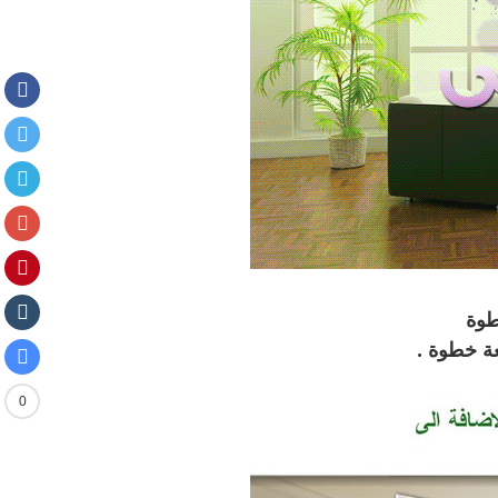
طوة
ة
خطوة .
0