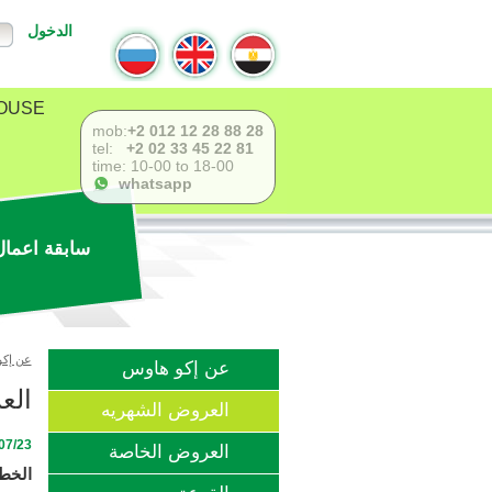
الدخول
USE !
mob:
+2 012 12 28 88 28
tel:
+2 02 33 45 22 81
time: 10-00 to 18-00
whatsapp
سابقة اعمال
عن إكو
عن إكو هاوس
الع
العروض الشهريه
3 - 01/08/23
العروض الخاصة
الخطوة # 104 عرض يوليو: