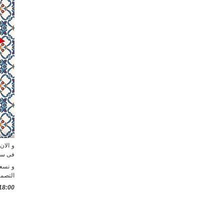
و الان
فى سى
و نسعى
التصمي
18:00