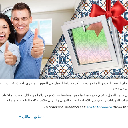
 حان الوقت للعرض المائه وأربعه لنأكد جداراتنا للعمل فى السوق المصرى باحدث تقنيات التصني
 فى مصر
 دائما للعمل بتقديم خدمة متكاملة من مصانعنا بحيث نوفر دائما من خلال احدث الماكينا
مات الدورانات و الاقواس بالاضافة لتصنيع الدوبل و التربل جلاس بكافة الوانة و تصميماتة
To order the Windows call
+201212288828
10:00 to 
« سابق
|
التاللي »