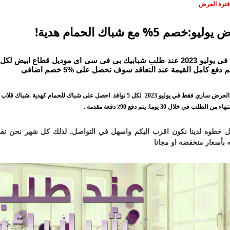
 فترة العرض
يو:خصم 5% مع شباك الحمام هدية!
م دفع كامل القيمة عند التعاقد سوف تحصل على %5 خصم اضافى
 العرض ساري فقط في يوليو
2023 لكل 5 نوافذ احصل على شباك للحمام كهدية .شباك قلاب مع زجاج سنجل مصنفر وسلك ناموس متحركة
 من الطلب في خلال 30 يوما. يتم دفع 90٪ دفعة مقدمة .
 خطوه لدينا نكون اقرب اليكم واسهل في التواصل. لذلك كل شهر نحن نقوم 
 بأسعار منخفضه او مجانا