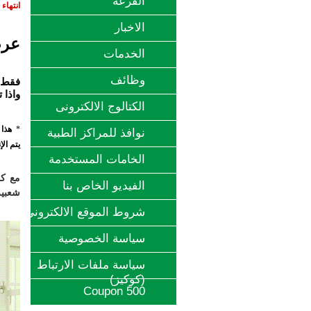
القرعة
انتهاء
‫الاخبار
عرض يول
الخدمات
وظائف
واذا ت
الكتالوج الالكترونى
*
هذا
نوافذ للمراكز الطبية
يتم الإنتهاء
الخامات المستخدمة
مع كل
الفيديو الخاص بنا
شعبيه
شروط الموقع الالكتروني
سياسة الخصوصية
سياسة ملفات الارتباط
(كوكيز)
Coupon 500