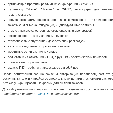
армирующие профили различных конфигураций и сечения
фурнитуру
"Vorne"
,
"Fornax"
и
"VHS"
, аксессуары для металл
пластиковых окон
производство армированных арок, как из собственнного так и из профи
заказчика, любые конфигурации, индивидуальные размеры
стекло и высококачественные стеклопакеты (super spacer)
декоративное стекло и заливные витражи
стеклопакеты с внутренней декоративной раскладкой
жалюзи и защитные шторы в стеклопакеты
москитные сетки различных видов
рольставни из алюминия и ПВХ, с ручным и электрическим приводом
ставни-жалюзи распашные
окраску ПВХ профиля и аксессуаров в любой цвет
После регистрации вас на сайте и авторизации партнером, вам стан
доступны каталоги и прайсы со специальными ценами и условиями расчето
А также унифицированные формы для он лайн заказов.
Для оформления партнерских отношений зарегистрируйтесь на сайт
перейдите в раздел "
Contact Us
" и оставьте заявку.