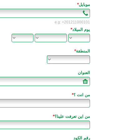
موبايل
*
e.g: +201211000101
يوم الميلاد
*
المنطقة
*
ذكر
‫انثى‬
العنوان
من انت ؟
*
من اين تعرفت علينا؟
*
رقم الكود