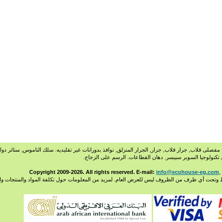
فصلى قلاب, جرار قلاب, جرار, الجرار المنزلق, نوافذ بدورانات غير تقليديه. سلك الناموس, ستائر دوار
ل تكنولوجيا السوبر سبيسر. دهان القطاعات. الرسم على الزجاج.
info@ecohouse-eg.com
,
 وتحت أي ظرف من الظروف ليس للعرض العام. لمزيد من المعلومات حول تكلفة المواد والمنتجات وا