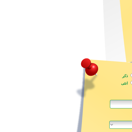
ذكر
‫انثى‬