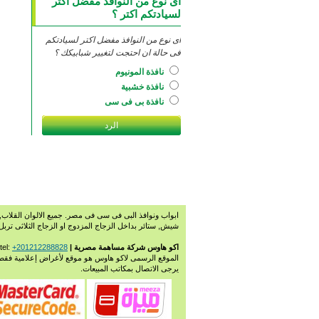
اى نوع من النوافذ مفضل اكتر
لسيادتكم اكتر ؟
اى نوع من النوافذ مفضل اكتر لسيادتكم
فى حالة ان احتجت لتغيير شبابيكك ؟
نافذة المونيوم
نافذة خشبية
نافذة بى فى سى
ابواب ونوافذ البى فى سى فى مصر. جميع الالوان القلاب, م
شيش, ستائر بداخل الزجاج المزدوج او الزجاج الثلاثى ترب
اكو هاوس شركة مساهمة مصرية | Copyright 2009-2026. All rights reserved. E-mail:
+201212288828
 tel:
الموقع الرسمى لاكو هاوس هو موقع لأغراض إعلامية فقط
يرجى الاتصال بمكاتب المبيعات.