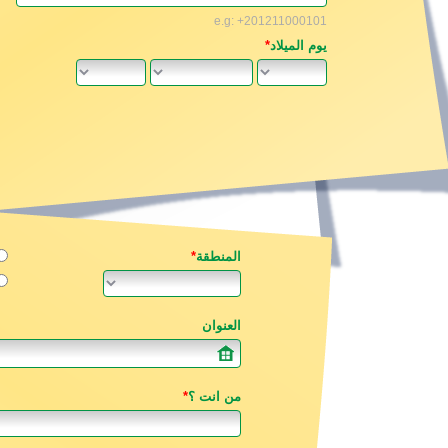
e.g: +201211000101
يوم الميلاد
*
المنطقة
*
العنوان
من انت ؟
*