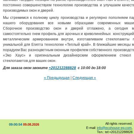
постоянно совершенствуем технологию производства и улучшаем качест
производимых окон и дверей.
Мы стремимся к полному циклу производства и регулярно пополняем па
нашего оборудования все новыми образцами современных маши
Сборочное производство окон и дверей отлажено, а сегодня 
самостоятельно гнем профиль для арочных и криволинейных конструкций
металлическим армированием внутри, изготавливаем стеклопакеты 
уникальной для Египта технологии «Теплый край». В ближайшие месяцы 
порадуем Вас разноцветным оконным профилем собственного производст
«Эко Хаус» и оригинальным дизайнерским оформлением стекол
стеклопакетов для ваших окон.
Для заказа окон звоните
+201212288828
с 10:00 до 18:00
« Предыдущая
|
Следующая »
All rights reserved.
09:00:55
09.08.2026
E-mail:
info@ecohouse-eg.com
,
Тел.: tel:+201212288828