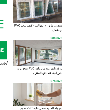
ويندوز: ما وراء القوالب - كيف يتخذ PVC
أي شكل
08/08/26
أبواب pvc قابلة للطئ فى مصر
نوافذ بانورامية من مادة PVC تتيح رؤية
بانورامية عند فتح المنزل
07/08/26
سهولة العناية تجعل مادة PVC تدوم