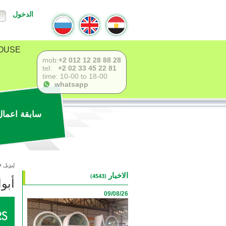
الدخول
USE !
mob:
+2 012 12 28 88 28
tel:
+2 02 33 45 22 81
time: 10-00 to 18-00
whatsapp
سابقة اعمال
لبديل
»
‫الاخبار
(4543)
أبواب pvc قاب
09/08/26