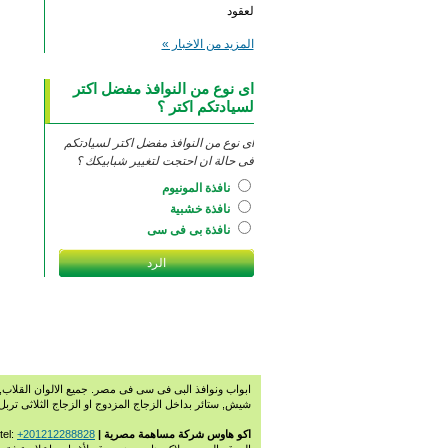
لعقود
‫المزيد من الاخبار‬ »
اى نوع من النوافذ مفضل اكتر
لسيادتكم اكتر ؟
اى نوع من النوافذ مفضل اكتر لسيادتكم
فى حالة ان احتجت لتغيير شبابيكك ؟
نافذة المونيوم
نافذة خشبية
نافذة بى فى سى
ابواب ونوافذ البى فى سى فى مصر. جميع الالوان القلاب, م
شيش, ستائر بداخل الزجاج المزدوج او الزجاج الثلاثى ترب
اكو هاوس شركة مساهمة مصرية | Copyright 2009-2026. All rights reserved. E-mail:
+201212288828
 tel: