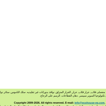
فصلى قلاب, جرار قلاب, جرار, الجرار المنزلق, نوافذ بدورانات غير تقليديه. سلك الناموس, ستائر دوار
ل تكنولوجيا السوبر سبيسر. دهان القطاعات. الرسم على الزجاج.
info@ecohouse-eg.com
,