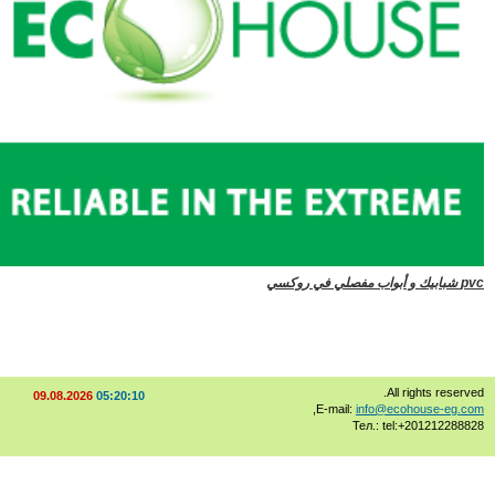
ي
All rights rese
09.08.2026
05:20:10
,
E-mail:
info@ecohouse-eg
Тел.: tel:+20121228