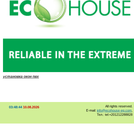
установка окон пвх
All rights reserved.
03:48:44
10.08.2026
E-mail:
info@ecohouse-eg.com
,
Тел.: tel:+201212288828