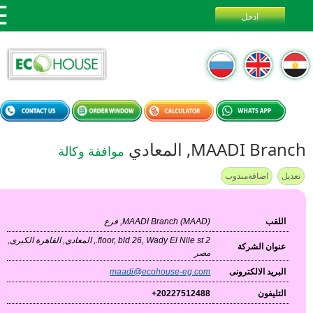
MAADI Bra, المعادي
موافقة وكالة
ديل
اضافةمندوب
اللقب
MAADI Branch (MAAD), فرع
2 floor, bld 26, Wady El Nile st., المعادي, القاهرة الكبرى,
عنوان الشركة
مصر
البريد الالكترونى
maadi@ecohouse-eg.com
التليفون
+20227512488