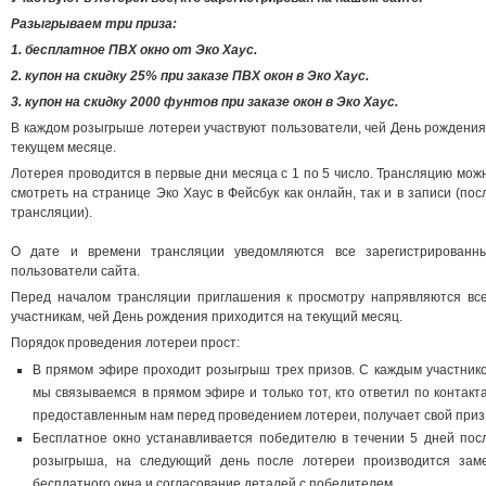
Разыгрываем три приза:
1. бесплатное ПВХ окно от Эко Хаус.
2. купон на скидку 25% при заказе ПВХ окон в Эко Хаус.
3. купон на скидку 2000 фунтов при заказе окон в Эко Хаус.
В каждом розыгрыше лотереи участвуют пользователи, чей День рождения
текущем месяце.
Лотерея проводится в первые дни месяца с 1 по 5 число. Трансляцию мож
смотреть на странице Эко Хаус в Фейсбук как онлайн, так и в записи (пос
трансляции).
О дате и времени трансляции уведомляются все зарегистрированн
пользователи сайта.
Перед началом трансляции приглашения к просмотру напрявляются вс
участникам, чей День рождения приходится на текущий месяц.
Порядок проведения лотереи прост:
В прямом эфире проходит розыгрыш трех призов. С каждым участник
мы связываемся в прямом эфире и только тот, кто ответил по контакт
предоставленным нам перед проведением лотереи, получает свой приз
Бесплатное окно устанавливается победителю в течении 5 дней пос
розыгрыша, на следующий день после лотереи производится зам
бесплатного окна и согласование деталей с победителем.