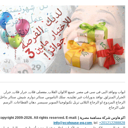
واب ونوافذ البى فى سى فى مصر. جميع الالوان القلاب, مفصلى قلاب, جرار قلاب, جرار,
جرار المنزلق, نوافذ بدورانات غير تقليديه. سلك الناموس, ستائر دواره, شيش, ستائر بداخل
زجاج المزدوج او الزجاج الثلاثى تربل تكنولوجيا السوبر سبيسر. دهان القطاعات. الرسم
ى الزجاج.
اوس شركة مساهمة مصرية | Copyright 2009-2026. All rights reserved. E-mail:
info@ecohouse-eg.com
, tel:
+2012122888