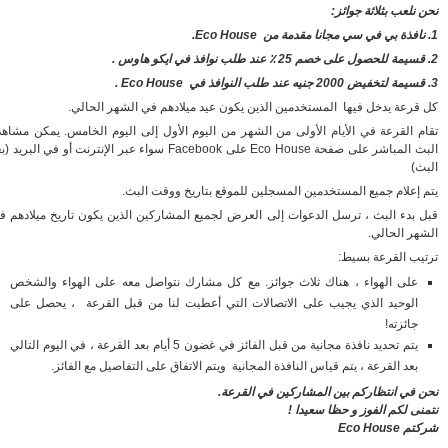
 نلعب بثلاثة جوائز:
 قرعة يدخل فيها المستخدمين الذين يكون عيد ميلادهم في الشهر الحالي.
ام القرعة في الأيام الأولى من الشهر من اليوم الأول إلى اليوم الخامس. يمكن مشاهدة
البث المباشر على صفحة Eco House على Facebook سواء عبر الإنترنت أو في البريد (بعد
بث)
م إعلام جميع المستخدمين المسجلين للموقع بتاريخ ووقت البث.
ل بدء البث ، ترسل الدعوات إلى العرض لجميع المشاركين الذين يكون تاريخ ميلادهم في
شهر الحالي.
تيب القرعة بسيط:
على الهواء ، هناك ثلاث جوائز. مع كل مشارك نتواصل معه على الهواء والشخص
الوحيد الذي يجيب على الاتصالات التي أعطيت لنا من قبل القرعة ، يحصل على
جائزته!
يتم تحديد نافذة مجانية من قبل الفائز في غضون 5 أيام بعد القرعة ، في اليوم التالي
بعد القرعة ، يتم قياس النافذة المجانية ويتم الاتفاق على التفاصيل مع الفائز.
ن في انتظاركم بين المشاركين في القرعة.
منى لكم الفوز و حظا سعيدا !
م Eco House