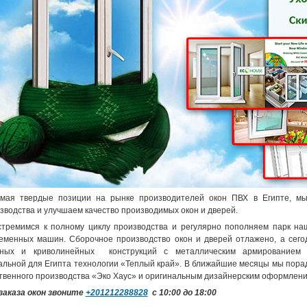
мая твердые позиции на рынке производителей окон ПВХ в Египте, м
зводства и улучшаем качество производимых окон и дверей.
тремимся к полному циклу производства и регулярно пополняем парк на
еменных машин. Сборочное производство окон и дверей отлажено, а сег
чных и криволинейных конструкций с металлическим армированием в
альной для Египта технологии «Теплый край». В ближайшие месяцы мы пор
твенного производства «Эко Хаус» и оригинальным дизайнерским оформление
заказа окон звоните
+201212288828
с 10:00 до 18:00