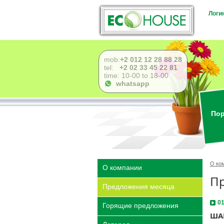
Логи
mob:
+2 012 12 28 88 28
tel:
+2 02 33 45 22 81
time: 10-00 to 18-00
whatsapp
По
О ко
О компании
Пр
Предложения месяца
01
Горящие предложения
ШАГ