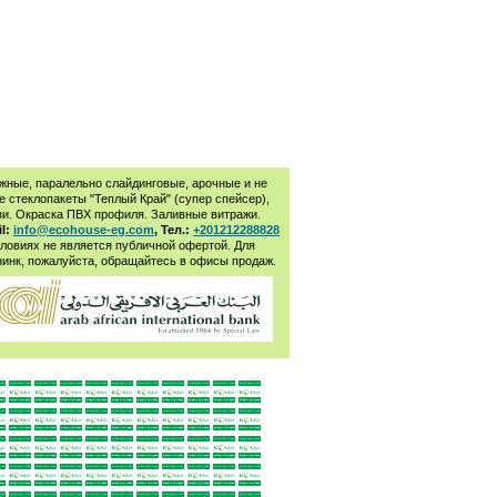
ижные, паралельно слайдинговые, арочные и не
 стеклопакеты "Теплый Край" (супер спейсер),
зи. Окраска ПВХ профиля. Заливные витражи.
il:
info@ecohouse-eg.com
, Тел.:
+201212288828
ловиях не является публичной офертой. Для
нинк, пожалуйста, обращайтесь в офисы продаж.