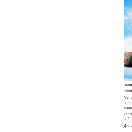
Зани
прои
Мы с
совр
аро
уник
собс
Для 