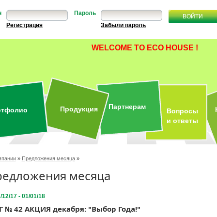
н
Пароль
Регистрация
Забыли пароль
WELCOME TO ECO HOUSE !
Партнерам
Продукция
ртфолио
Вопросы
и ответы
мпании
»
Предложения месяца
»
едложения месяца
/12/17 - 01/01/18
 № 42 АКЦИЯ декабря: "Выбор Года!"