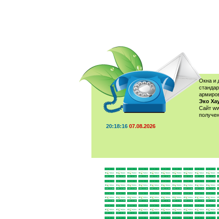
Окна и 
стандар
армиров
Эко Хау
Сайт ww
получен
20:18:16
07.08.2026