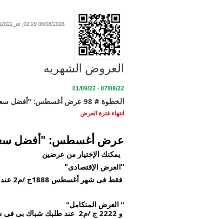
08/08/2026 02:29, https://ecohouse-eg.com/Aug2022_ar
العروض الشهريه
07/08/22 - 01/09/22
الخطوة # 98 عرض أغسطس: "أفضل سعر للشباك المفصلى!"
انتهاء فترة العرض
عرض أغسطس: "أفضل سعر 
يمكنك الإختيار من عرضين
"العرض الإقتصادى"
فقط فى شهر أغسطس 1888ج /م2 عند طلبك شباك بى فى سى مفصلى قطاع أبيض ضلفتين زجاج سنجل شفاف!
" العرض المتكامل"
و 2222 ج /م2 عند طلبك شباك بى فى سى مفصلى قطاع أبيض ضلفتين زجاج مزدوج شفاف مع سلك ناموس!