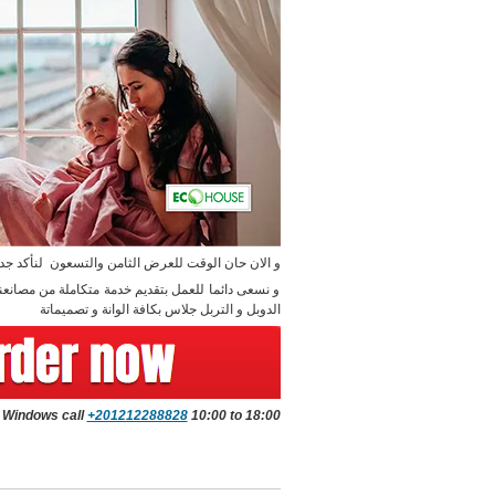
و الان حان الوقت للعرض الثامن والتسعون لنأكد جدا
و نسعى دائما للعمل بتقديم خدمة متكاملة من مصانعن
الدوبل و التربل جلاس بكافة الوانة و تصميماتة
e Windows call
+201212288828
10:00 to 18:00